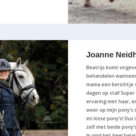
Joanne Neidh
Beatrijs komt ongeve
behandelen wanneer 
mama een berichtje s
dagen op stal! Super f
ervaring met haar, en
weer op mijn pony’s s
en losse pony’s! Dus i
zelf met beide pony’
ik vind het heel bela