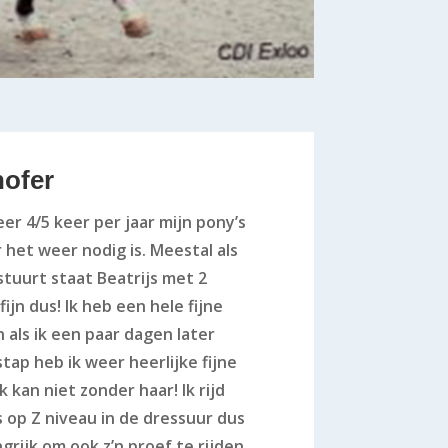
ofer
er 4/5 keer per jaar mijn pony’s
het weer nodig is. Meestal als
tuurt staat Beatrijs met 2
ijn dus! Ik heb een hele fijne
 als ik een paar dagen later
tap heb ik weer heerlijke fijne
k kan niet zonder haar! Ik rijd
s op Z niveau in de dressuur dus
ngrijk om ook z’n proef te rijden