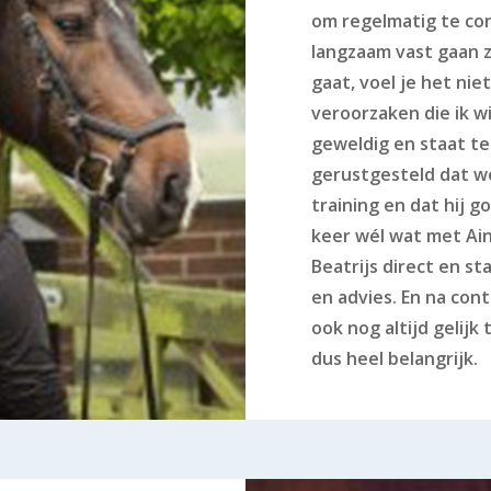
om regelmatig te con
langzaam vast gaan 
gaat, voel je het nie
veroorzaken die ik w
geweldig en staat te
gerustgesteld dat we
training en dat hij go
keer wél wat met Ai
Beatrijs direct en st
en advies. En na cont
ook nog altijd gelijk
dus heel belangrijk.